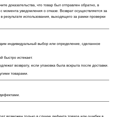
ите доказательства, что товар был отправлен обратно, в
й с момента уведомления о отказе. Возврат осуществляется за
 в результате использования, выходящего за рамки проверки
ходим индивидуальный выбор или определение, сделанное
й быстро истекает.
лежат возврату, если упаковка была вскрыта после доставки.
ругими товарами.
 дефектами.
рат возможен только в случае дефекта товара или ошибки в