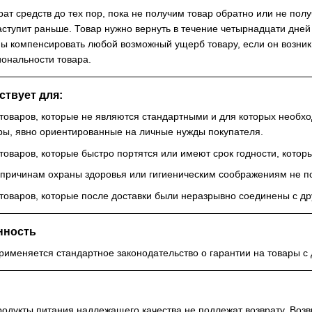
т средств до тех пор, пока не получим товар обратно или не получ
наступит раньше. Товар нужно вернуть в течение четырнадцати дне
ны компенсировать любой возможный ущерб товару, если он возник
иональности товара.
ствует для:
 товаров, которые не являются стандартными и для которых необ
ры, явно ориентированные на личные нужды покупателя.
товаров, которые быстро портятся или имеют срок годности, которы
 причинам охраны здоровья или гигиеническим соображениям не под
 товаров, которые после доставки были неразрывно соединены с д
нность
применяется стандартное законодательство о гарантии на товары с
родукты питания надлежащего качества не подлежат возврату. Возв