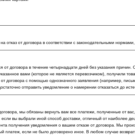
а отказ от договора в соответствии с законодательными нормами, к
я от договора в течение четырнадцати дней без указания причин. 
 указанное вами (которое не является перевозчиком), получили тов
 от договора с помощью однозначного заявления (например, пись
остаточно отправить уведомление о намерении отказаться до исте
договора, мы обязаны вернуть вам все платежи, полученные от вас
 если вы выбрали иной способ доставки, отличный от наиболее деш
та получения уведомления о вашем отказе от договора. Мы произве
й платеж, если не было договорено иное. В любом случае возвра