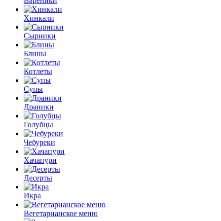
Вареники
Хинкали
Сырники
Блины
Котлеты
Супы
Драники
Голубцы
Чебуреки
Хачапури
Десерты
Икра
Вегетарианское меню