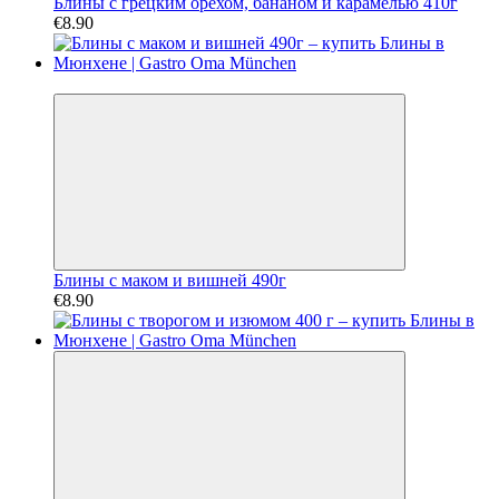
Блины с грецким орехом, бананом и карамелью 410г
€8.90
Хит
Блины с маком и вишней 490г
€8.90