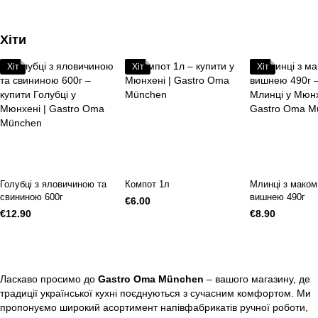
Хіти
Хіт
Хіт
Хіт
Голубці з яловичиною та
Компот 1л
Млинці з маком
свининою 600г
вишнею 490г
€6.00
€12.90
€8.90
Ласкаво просимо до
Gastro Oma München
– вашого магазину, де
традиції української кухні поєднуються з сучасним комфортом. Ми
пропонуємо широкий асортимент напівфабрикатів ручної роботи,