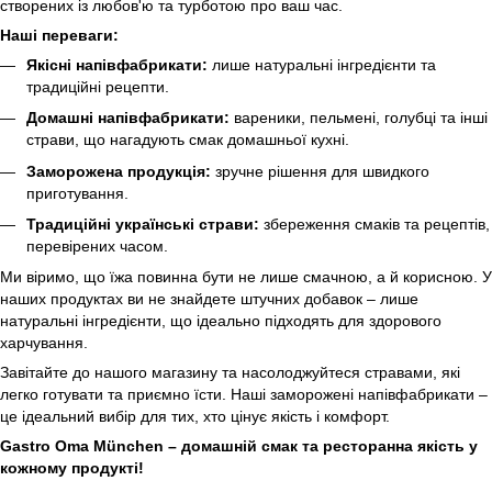
створених із любов'ю та турботою про ваш час.
Наші переваги:
Якісні напівфабрикати:
лише натуральні інгредієнти та
традиційні рецепти.
Домашні напівфабрикати:
вареники, пельмені, голубці та інші
страви, що нагадують смак домашньої кухні.
Заморожена продукція:
зручне рішення для швидкого
приготування.
Традиційні українські страви:
збереження смаків та рецептів,
перевірених часом.
Ми віримо, що їжа повинна бути не лише смачною, а й корисною. У
наших продуктах ви не знайдете штучних добавок – лише
натуральні інгредієнти, що ідеально підходять для здорового
харчування.
Завітайте до нашого магазину та насолоджуйтеся стравами, які
легко готувати та приємно їсти. Наші заморожені напівфабрикати –
це ідеальний вибір для тих, хто цінує якість і комфорт.
Gastro Oma München – домашній смак та ресторанна якість у
кожному продукті!