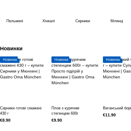
Пельмені
Хінкалі
Сирники
Млинці
Новинки
Новинка
Новинка
Новинка
Сирники готові смажені
Плов з курячим
Веганський бор
430 г
стегенцем 600г
€11.90
€8.90
€9.90