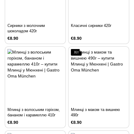
Сирники з молочним
Класичні сирники 420г
шоколадом 420г
€8.90
€8.90
Хіт
Млинці з волоським горіхом,
Млинці з маком та вишнею
бананом і карамеллю 410г
490г
€8.90
€8.90