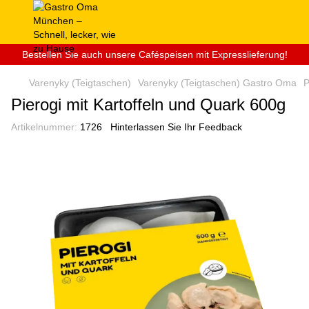
Bestellen Sie auch unsere Caféspeisen mit Expresslieferung!
Varenyky (Teigtaschen)
Varenyky (Teigtaschen) Gastro Oma
P
Pierogi mit Kartoffeln und Quark 600g
Artikelnummer:
1726
Hinterlassen Sie Ihr Feedback