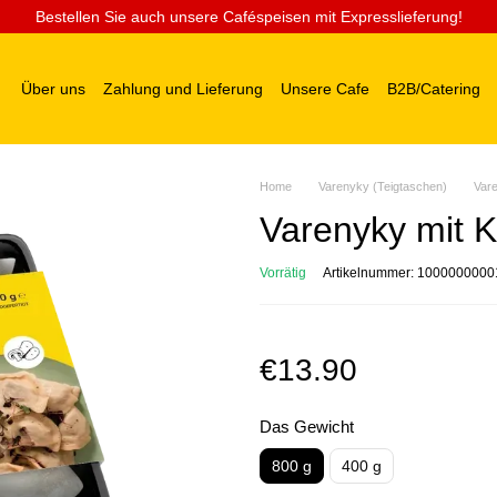
Bestellen Sie auch unsere Caféspeisen mit Expresslieferung!
Über uns
Zahlung und Lieferung
Unsere Cafe
B2B/Catering
Home
Varenyky (Teigtaschen)
Var
Varenyky mit K
Vorrätig
Artikelnummer: 100000000
€13.90
Das Gewicht
800 g
400 g